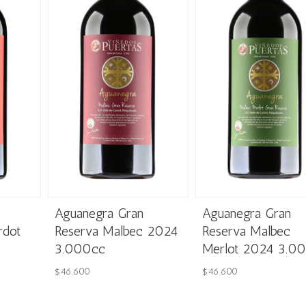
Aguanegra Gran
Aguanegra Gran
rdot
Reserva Malbec 2024
Reserva Malbec
3.000cc
Merlot 2024 3.0
$
46.600
$
46.600