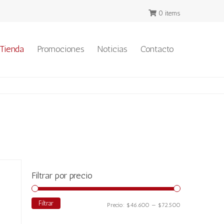
0 items
Tienda
Promociones
Noticias
Contacto
Filtrar por precio
Filtrar
Precio
Precio
Precio:
$46.600
—
$72.500
mínimo
máximo