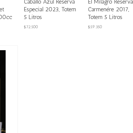
Caballo Azul Reserva
El Milagro Reserva
et
Especial 2023, Totem
Carmenére 2017,
000cc
5 Litros
Totem 5 Litros
$
72.500
$
59.350