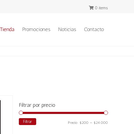
0 items
Tienda
Promociones
Noticias
Contacto
Filtrar por precio
Filtrar
Precio
Precio
Precio:
$200
—
$24.000
mínimo
máximo