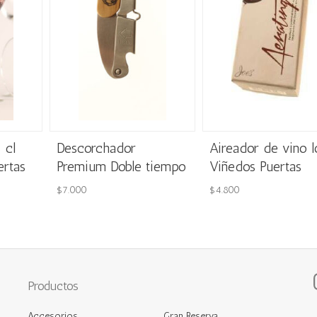
 cl
Descorchador
Aireador de vino 
ertas
Premium Doble tiempo
Viñedos Puertas
$
7.000
$
4.800
Productos
Accesorios
Gran Reserva