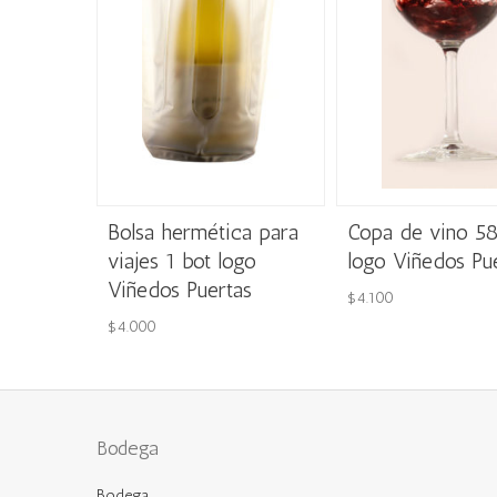
Bolsa hermética para
Copa de vino 58
viajes 1 bot logo
logo Viñedos Pu
Viñedos Puertas
$
4.100
$
4.000
Bodega
Bodega