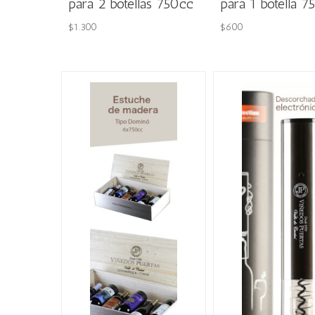
para 2 botellas 750cc
para 1 botella 7
$
1.300
$
600