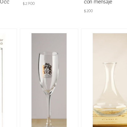
50cc
con mensaje
$
2.900
$
200