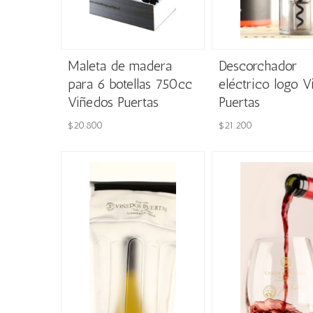
Maleta de madera
Descorchador
para 6 botellas 750cc
eléctrico logo V
Viñedos Puertas
Puertas
$
20.800
$
21.200