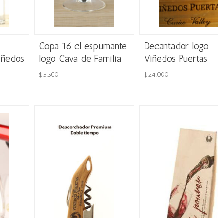
Copa 16 cl espumante
Decantador logo
iñedos
logo Cava de Familia
Viñedos Puertas
$
3.500
$
24.000