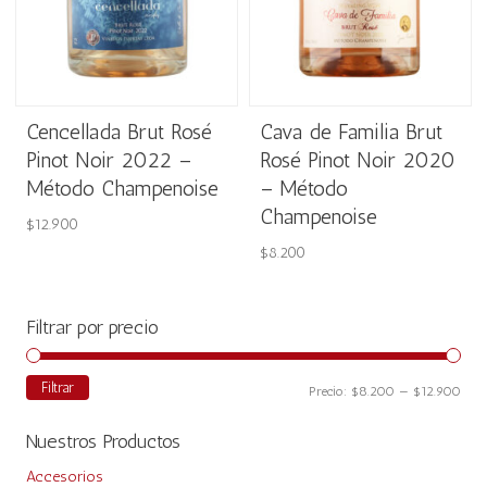
Cencellada Brut Rosé
Cava de Familia Brut
Pinot Noir 2022 –
Rosé Pinot Noir 2020
Método Champenoise
– Método
Champenoise
$
12.900
$
8.200
Filtrar por precio
Filtrar
Prec
Prec
Precio:
$8.200
—
$12.900
mín
máx
Nuestros Productos
Accesorios