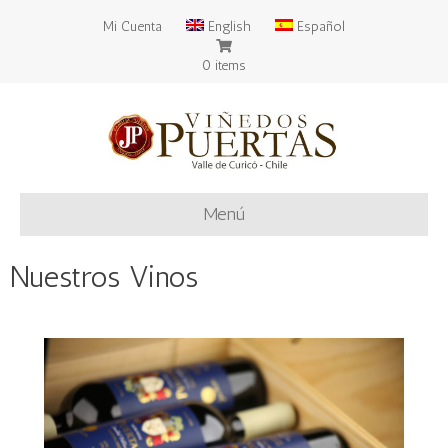
Mi Cuenta
English
Español
0 items
Menú
Nuestros Vinos