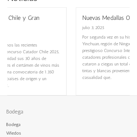
Nuevas Medallas Obtenidas
julio 3, 2025
Por segunda vez en su historia y en la pintoresca ciudad de
Yinchuan, región de Ningxia – China, se llevó a cabo el
prestigioso Concurso Internacional Bruxelles. 375
catadores profesionales de 56 nacionalidades diferentes
cataron a ciegas un total de 7.165 vinos entre variedades
tintas y blancas provenientes de 49 países. No es
casualidad que…
Bodega
Bodega
Viñedos