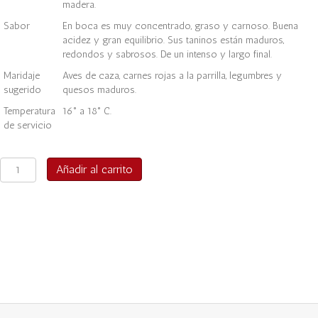
madera.
Sabor
En boca es muy concentrado, graso y carnoso. Buena
acidez y gran equilibrio. Sus taninos están maduros,
redondos y sabrosos. De un intenso y largo final.
Maridaje
Aves de caza, carnes rojas a la parrilla, legumbres y
sugerido
quesos maduros.
Temperatura
16° a 18° C.
de servicio
Aguanegra
Añadir al carrito
Gran
Reserva
Petit
Verdot
2024
3.000cc
cantidad