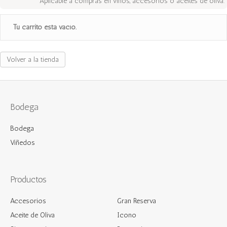
*Aplicable a compras en vinos, accesorios ó aceites de oliva.
Tu carrito está vacío.
Volver a la tienda
Bodega
Bodega
Viñedos
Productos
Accesorios
Gran Reserva
Aceite de Oliva
Icono