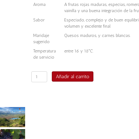
Aroma
A frutas rojas maduras, especias, romero
vainilla y una buena integración de la fr
Sabor
Especiado, complejo y de buen equilibr
volumen y excelente final.
Maridaje
Quesos maduros, y carnes blancas.
sugerido
Temperatura
entre 16 y 18°C.
de servicio
Culenar
Añadir al carrito
Reserva
Especial
GSM
2022
cantidad