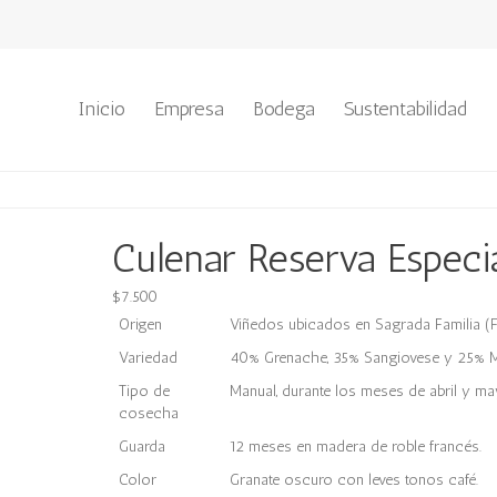
Inicio
Empresa
Bodega
Sustentabilidad
Culenar Reserva Espec
$
7.500
Origen
Viñedos ubicados en Sagrada Familia (Fu
Variedad
40% Grenache, 35% Sangiovese y 25% M
Tipo de
Manual, durante los meses de abril y may
cosecha
Guarda
12 meses en madera de roble francés.
Color
Granate oscuro con leves tonos café.