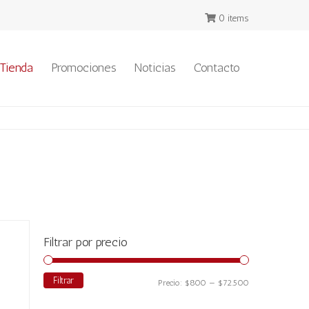
0 items
Tienda
Promociones
Noticias
Contacto
Filtrar por precio
Filtrar
Precio
Precio
Precio:
$800
—
$72.500
mínimo
máximo