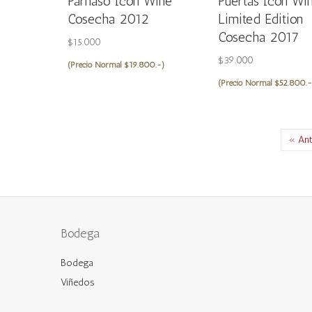
Parnaso Icon Wine
Puertas Icon Wi
Cosecha 2012
Limited Edition
Cosecha 2017
$
15.000
$
39.000
(Precio Normal $19.800.-)
(Precio Normal $52.800.-
« Ant
Bodega
Bodega
Viñedos