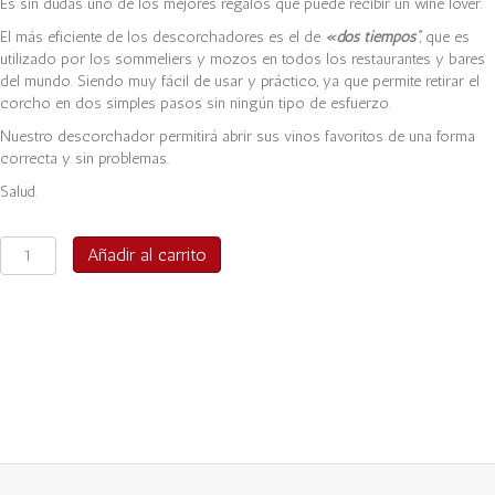
Es sin dudas uno de los mejores regalos que puede recibir un wine lover.
El más eficiente de los descorchadores es el de
«dos tiempos”
, que es
utilizado por los sommeliers y mozos en todos los restaurantes y bares
del mundo. Siendo muy fácil de usar y práctico, ya que permite retirar el
corcho en dos simples pasos sin ningún tipo de esfuerzo.
Nuestro descorchador permitirá abrir sus vinos favoritos de una forma
correcta y sin problemas.
Salud.
Descorchador
Añadir al carrito
Premium
Doble
tiempo
cantidad