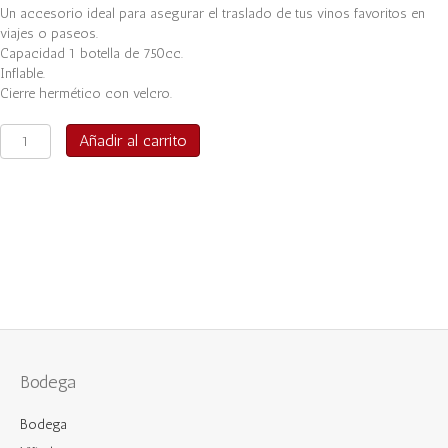
Un accesorio ideal para asegurar el traslado de tus vinos favoritos en
viajes o paseos.
Capacidad 1 botella de 750cc.
Inflable.
Cierre hermético con velcro.
Bolsa
Añadir al carrito
hermética
para
viajes
1
bot
logo
Viñedos
Puertas
cantidad
Bodega
Bodega