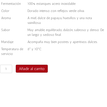
Fermentación
100% estanques acero inoxidable.
Color
Dorado intenso con reflejos verde oliva.
Aroma
A miel, dulce de papaya, huesillos y una nota
vainillosa.
Sabor
Muy amable, equilibrado, dulzón, sabroso y denso. De
un largo y sedoso final.
Maridaje
Acompaña muy bien postres y aperitivos dulces.
Temperatura de
8° y 10°C.
servicio
Lujuria
Añadir al carrito
Late
harvest
Viognier
2023
-
750cc
cantidad