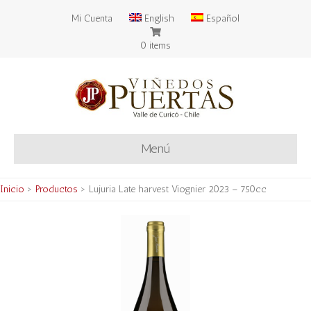
Mi Cuenta
English
Español
0 items
Menú
Inicio
>
Productos
>
Lujuria Late harvest Viognier 2023 – 750cc