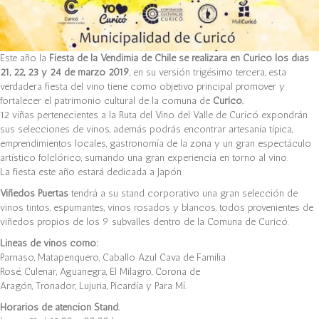
Este año la
Fiesta de la Vendimia de Chile se realizará en Curicó los días
21, 22, 23 y 24 de marzo 2019
, en su versión trigésimo tercera, esta
verdadera fiesta del vino tiene como objetivo principal promover y
fortalecer el patrimonio cultural de la comuna de
Curicó.
12 viñas pertenecientes a la Ruta del Vino del Valle de Curicó expondrán
sus selecciones de vinos, además podrás encontrar artesanía típica,
emprendimientos locales, gastronomía de la zona y un gran espectáculo
artístico folclórico, sumando una gran experiencia en torno al vino.
La fiesta este año estará dedicada a Japón.
Viñedos Puertas
tendrá a su stand corporativo una gran selección de
vinos tintos, espumantes, vinos rosados y blancos, todos provenientes de
viñedos propios de los 9 subvalles dentro de la Comuna de Curicó.
Lineas de vinos como:
Parnaso, Matapenquero, Caballo Azul Cava de Familia
Rosé, Culenar, Aguanegra, El Milagro, Corona de
Aragón, Tronador, Lujuria, Picardía y Para Mí.
Horarios de atención Stand.