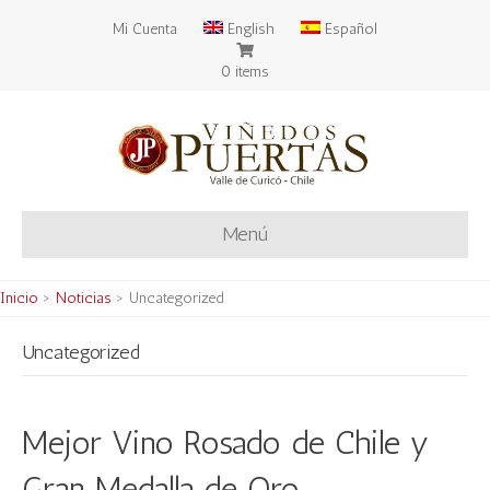
Mi Cuenta
English
Español
0 items
Menú
Inicio
>
Noticias
>
Uncategorized
Uncategorized
Mejor Vino Rosado de Chile y
Gran Medalla de Oro