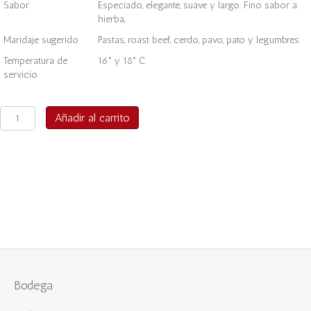
Sabor
Especiado, elegante, suave y largo. Fino sabor a
hierba,
Maridaje sugerido
Pastas, roast beef, cerdo, pavo, pato y legumbres.
Temperatura de
16° y 18° C.
servicio
El
Añadir al carrito
Milagro
Reserva
Merlot
2024
cantidad
Bodega